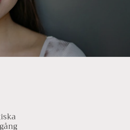
giska
 gång