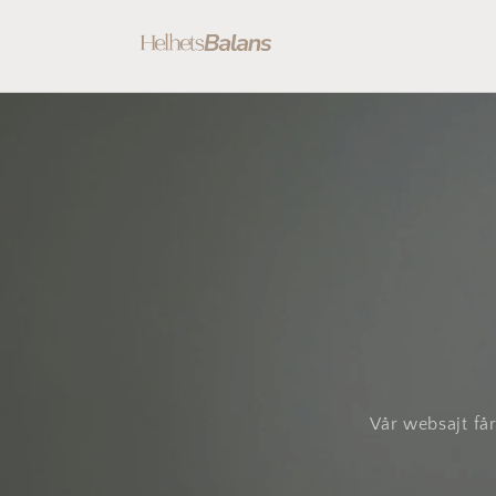
vidare
till
innehåll
Vår websajt få