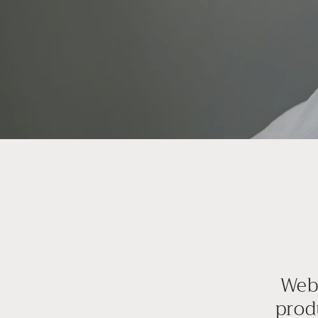
Webs
prod