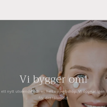
Vi bygger om!
r ett nytt utseende och en helt ny webshop. Vi öppnar igen 
för ditt tålamod!